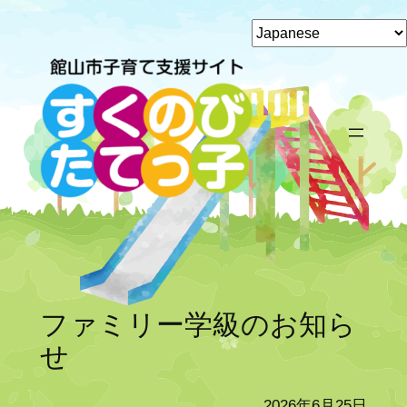
内
容
を
ス
キ
ッ
プ
ファミリー学級のお知ら
せ
2026年6月25日