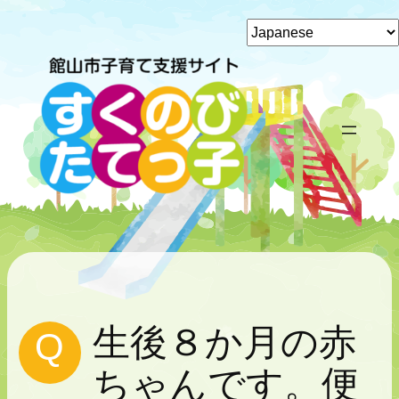
内
容
を
ス
キ
ッ
プ
生後８か月の赤
ちゃんです。便