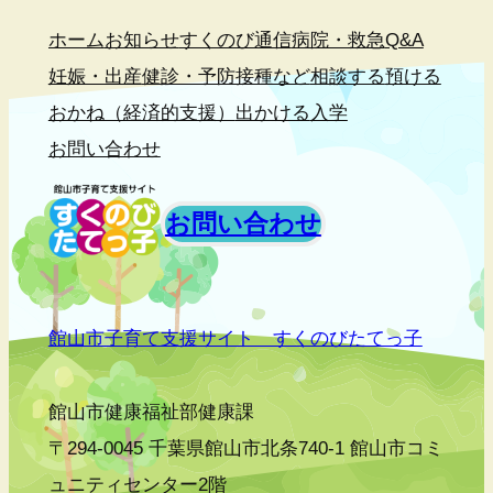
ホーム
お知らせ
すくのび通信
病院・救急
Q&A
妊娠・出産
健診・予防接種など
相談する
預ける
おかね（経済的支援）
出かける
入学
お問い合わせ
お問い合わせ
館山市子育て支援サイト すくのびたてっ子
館山市健康福祉部健康課
〒294-0045 千葉県館山市北条740-1 館山市コミ
ュニティセンター2階